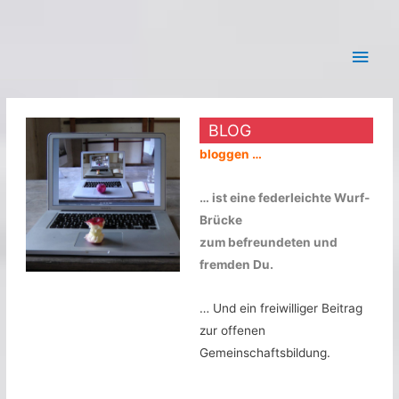
Zum
Hau
Inhalt
springen
BLOG
bloggen …
… ist eine federleichte Wurf-
Brücke
zum befreundeten und
fremden Du.
… Und ein freiwilliger Beitrag
zur offenen
Gemeinschaftsbildung.