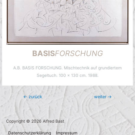
BASIS
FORSCHUNG
A.B. BASIS FORSCHUNG. Mischtechnik auf grundiertem
Segeltuch. 100 x 130 cm. 1988.
Beitragsnavigation
←
zurück
weiter
→
Copyright © 2026
Alfred Bast
Datenschutzerklärung
Impressum