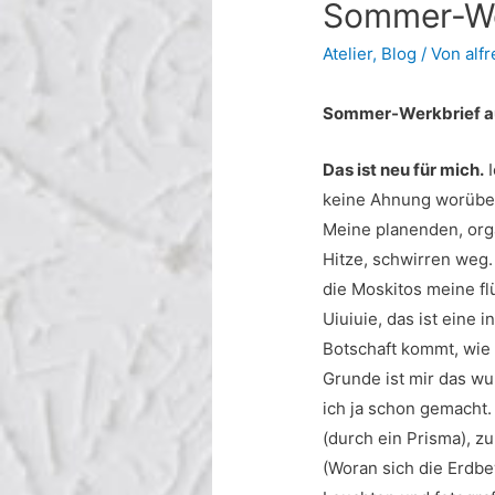
Sommer-Wer
Atelier
,
Blog
/ Von
alf
Sommer-Werkbrief au
Das ist neu für mich.
I
keine Ahnung worüber,
Meine planenden, org
Hitze, schwirren weg.
die Moskitos meine f
Uiuiuie, das ist eine 
Botschaft kommt, wi
Grunde ist mir das wu
ich ja schon gemacht.
(durch ein Prisma), 
(Woran sich die Erdbe