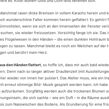
iere es. Klick! Ikonen-Gold und Licht-Bild vereinen sich.
Manchmal rasen dicke Bremsen in vollem Karacho herein und k
ch wunderschöne Falter kommen herein geflattert. Es gehört f
nvollsten, wenn sie sich an den Innenseiten der Fenster veri
uchen, sie wieder freizusetzen. Vorsichtig fange ich sie. Das i
tes Flügelwesen in den Händen – die einen dunklen Hohlraum b
liegen zu lassen. Manchmal bleibt es noch ein Weilchen auf der 
gen und berührt mein Herz.
 aus den Händen flattert
, so hoffe ich, dass mir auch bald wiede
tern. Denn nach so langer aktiver Draußenzeit (mit Ausstellung
elier wieder von innen her pulsiert. Das Atelier muss, wie ein I
t erneut stimmige Bild- Musik gespielt werden kann. Ich habe
aufzuräumen. Sorgfältig werden auch die trockenen Blumen sort
dnungsinseln, die sich sachte – wie ein Duft – in die Räume aus
 bis zum Nasswischen des Bodens. Als Grundierung für eine fris