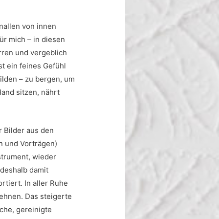
nallen von innen
ür mich – in diesen
rren und vergeblich
st ein feines Gefühl
ilden – zu bergen, um
Hand sitzen, nährt
r Bilder aus den
en und Vorträgen)
nstrument, wieder
 deshalb damit
iert. In aller Ruhe
dehnen. Das steigerte
che, gereinigte