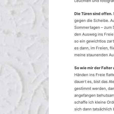
Leuchten und fotograf
Die Türen sind offen.
gegen die Scheibe. Au
Sommertagen – zum Sin
den Ausweg ins Freie s
so ein gewichtlos zar
es dann, im Freien, f
meine staunenden Au
So wie mir der Falter
Händen ins Freie flat
dauert es, bist das At
gestimmt werden, dami
angefangen behutsam 
schaffe ich kleine Or
sich dann tatsächlich