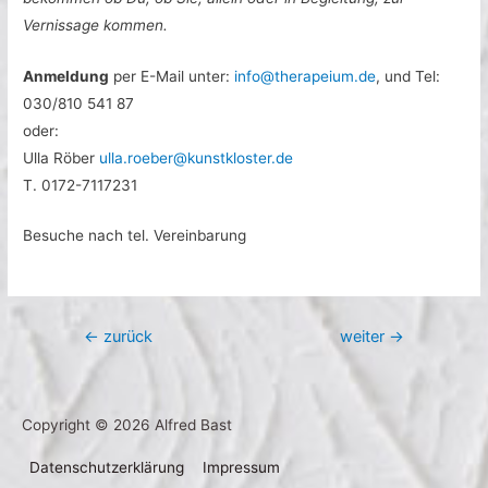
Vernissage kommen.
Anmeldung
per E-Mail unter:
info@therapeium.de
, und Tel:
030/810 541 87
oder:
Ulla Röber
ulla.roeber@kunstkloster.de
T. 0172-7117231
Besuche nach tel. Vereinbarung
Beitragsnavigation
←
zurück
weiter
→
Copyright © 2026
Alfred Bast
Datenschutzerklärung
Impressum