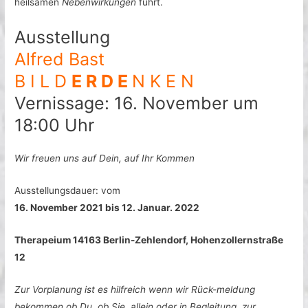
heilsamen
Nebenwirkungen
führt.
Ausstellung
Alfred Bast
B I L D
E R D E
N K E N
Vernissage: 16. November um
18:00 Uhr
Wir freuen uns auf Dein, auf Ihr Kommen
Ausstellungsdauer: vom
16. November 2021 bis 12. Januar. 2022
Therapeium 14163 Berlin-Zehlendorf, Hohenzollernstraße
12
Z
ur Vorplanung ist es hilfreich wenn wir Rück-meldung
bekommen ob Du, ob Sie, allein oder in Begleitung, zur