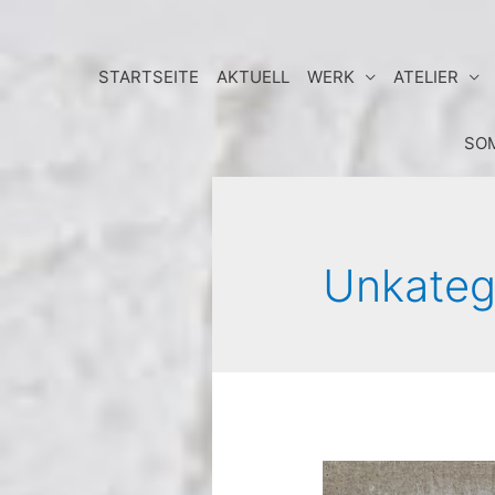
Zum
STARTSEITE
AKTUELL
WERK
ATELIER
Inhalt
springen
SOM
Unkatego