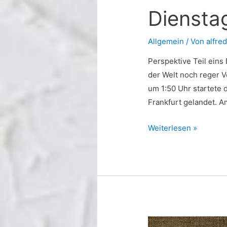
Diensta
Allgemein
/ Von
alfred
Perspektive Teil eins
der Welt noch reger V
um 1:50 Uhr startete 
Frankfurt gelandet. Am
Dienstag
Weiterlesen »
28.
April
2020.
Werktagebuch