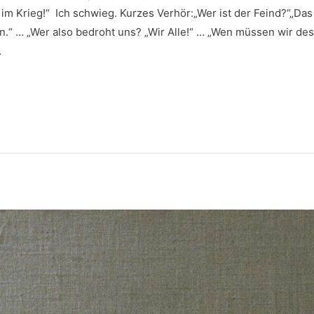
 im Krieg!“ Ich schwieg. Kurzes Verhör:„Wer ist der Feind?“„Da
len.“ … „Wer also bedroht uns? „Wir Alle!“ … „Wen müssen wir d
…