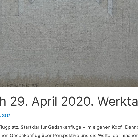
h 29. April 2020. Werkt
.bast
lugplatz. Startklar für Gedankenflüge – im eigenen Kopf. Denno
inen Gedankenflug über Perspektive und die Weltbilder machen