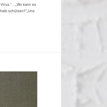
s Virus.“ …„Wo kann es
eshalb schützen?“„Uns