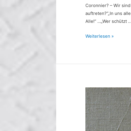
Coronnier? – Wir sind
auftreten?“„In uns al
Alle!“ …„Wer schützt 
Mittwoch
Weiterlesen »
29.
April
2020.
Werktagebuch.