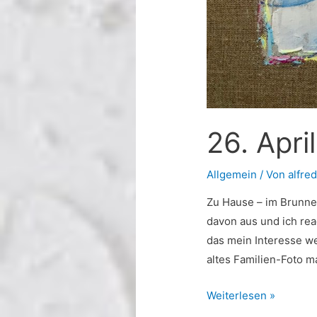
26. Apr
Allgemein
/ Von
alfred
Zu Hause – im Brunne
davon aus und ich reag
das mein Interesse we
altes Familien-Foto 
26.
Weiterlesen »
April